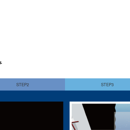
み
STEP2
STEP3