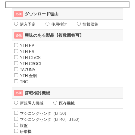
ダウンロード理由
必須
購入予定
使用検討
情報収集
興味のある製品【複数回答可】
必須
YTH-EP
YTH-ES
YTH-CT/CS
YTH-CI/GCI
TAZUNA
YTH-金網
TNC
搭載検討機械
必須
新規導入機械
既存機械
マシニングセンタ（BT30）
マシニングセンタ（BT40、BT50）
旋盤
研磨機