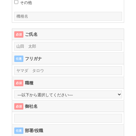
その他
ご氏名
必須
フリガナ
任意
職種
必須
御社名
必須
部署/役職
任意